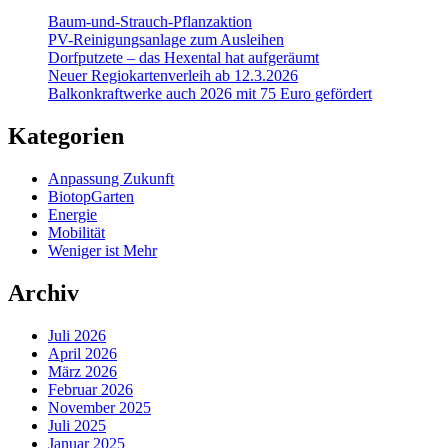
Baum-und-Strauch-Pflanzaktion
PV-Reinigungsanlage zum Ausleihen
Dorfputzete – das Hexental hat aufgeräumt
Neuer Regiokartenverleih ab 12.3.2026
Balkonkraftwerke auch 2026 mit 75 Euro gefördert
Kategorien
Anpassung Zukunft
BiotopGarten
Energie
Mobilität
Weniger ist Mehr
Archiv
Juli 2026
April 2026
März 2026
Februar 2026
November 2025
Juli 2025
Januar 2025